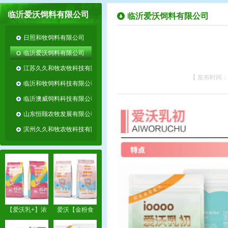
临沂爱沃饲料有限公司
临沂爱沃饲料有限公司
日照和牧饲料有限公司
临沂爱沃饲料有限公司
江苏久久和牧农牧科技有限公司
【 发布时间：
临沂和牧饲料科技有限公司（原平邑和牧）
临沂澳威饲料科技有限公司
山东恒颐农牧发展有限公司
滨州久久和牧农牧科技有限公司
【爱沃乳+】浓
爱沃【金粉食
缩教槽料
佳】纯粉教槽