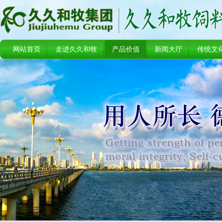
网站首页
走进久久和牧
产品价值
新闻大厅
传统文