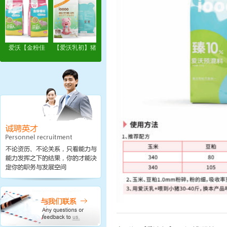
爱沃【金粉佳
【爱沃乳初】猪
粒】
用奶粉