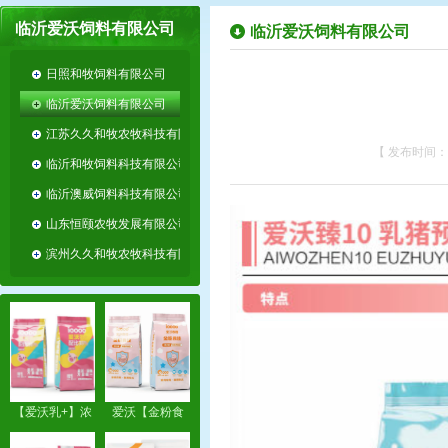
临沂爱沃饲料有限公司
临沂爱沃饲料有限公司
日照和牧饲料有限公司
临沂爱沃饲料有限公司
江苏久久和牧农牧科技有限公司
【 发布时间：
临沂和牧饲料科技有限公司（原平邑和牧）
临沂澳威饲料科技有限公司
山东恒颐农牧发展有限公司
滨州久久和牧农牧科技有限公司
【爱沃乳+】浓
爱沃【金粉食
缩教槽料
佳】纯粉教槽