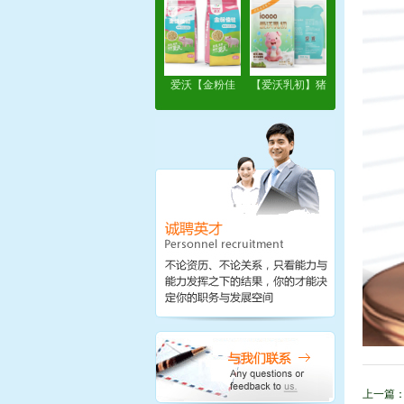
爱沃【金粉佳
【爱沃乳初】猪
粒】
用奶粉
上一篇