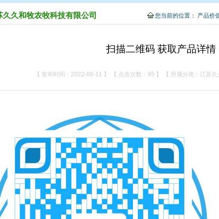
苏久久和牧农牧科技有限公司
您当前的位置：
产品价
扫描二维码 获取产品详情
【 发布时间：2022-08-11 】 【 点击次数：95 】 【 所属分类：