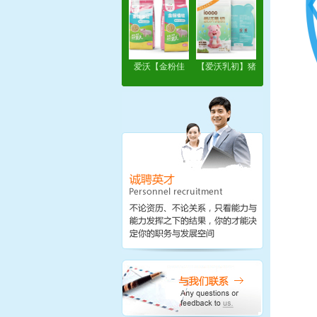
爱沃【金粉佳
【爱沃乳初】猪
粒】
用奶粉